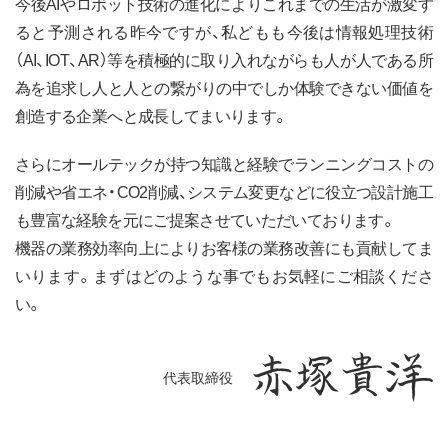
今後AIやロボット技術の進化によりこれまでの生活が激変す
096-200-5928
tel.
ると予測される昨今ですが、私どもも今後は情報処理技術
（AI、IOT、AR）等を積極的に取り入れながらも人が人である所
メールでのお問い合わせ
為を追求し人と人との繋がりの中でしか体験できない価値を
創造する企業へと成長してまいります。
さらにオールテックが持つ知識と経験でランニングコストの
削減や省エネ・CO2削減、システム変更などに役立つ設計施工
も豊富な経験を元にご提案させていただいております。
機器の業務効率向上によりお客様の業務改善にも貢献してま
いります。まずはどのような事でもお気軽にご相談くださ
い。
代表取締役